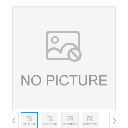
体木寡糖甜味剂 低聚木糖