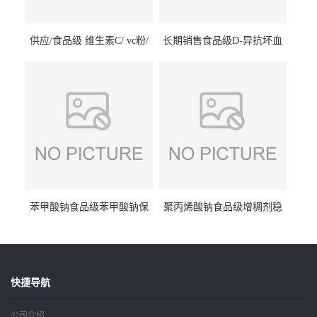
供应/食品级 维生素C/ vc粉/
长期销售食品级D-异抗坏血
抗坏血酸 水溶性抗氧化剂
酸钠食品护色剂防腐剂异VC
钠
苯甲酸钠食品级苯甲酸钠保
聚丙烯酸钠食品级增稠剂稳
鲜剂防腐剂含量99%
定剂增筋剂
快捷导航
公司介绍