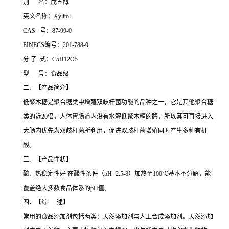
别 名：戊五醇
英文名称：Xylitol
CAS 号：87-99-0
EINECS编号：201-788-0
分 子 式：C5H12O5
型 号：食品级
二、【产品简介】
低聚木糖是聚合糖类中增殖双歧杆菌功能的品种之一，它是其他聚合糖
类的近20倍，人体胃肠道内没有水解低聚木糖的酶，所以其可直接进入
大肠内优先为双歧杆菌所利用，促进双歧杆菌增殖同时产生多种有机
酸。
三、【产品性状】
酸、热稳定性好 在酸性条件（pH=2.5-8）加热至100℃基本不分解，能
覆盖绝大多数食品体系的pH值。
四、【综 述】
常用的食品添加剂包括两类：天然添加剂与人工合成添加剂。天然添加