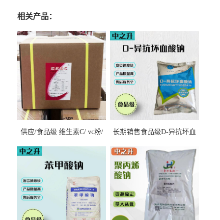
相关产品：
供应/食品级 维生素C/ vc粉/
长期销售食品级D-异抗坏血
抗坏血酸 水溶性抗氧化剂
酸钠食品护色剂防腐剂异VC
钠