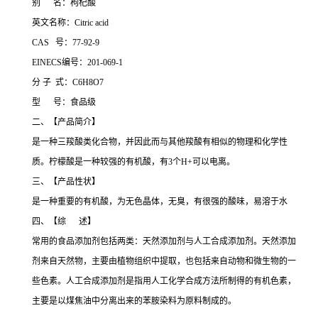
别 名：枸杞酸
英文名称：Citric acid
CAS 号：77-92-9
EINECS编号：201-069-1
分 子 式：C6H8O7
型 号：食品级
二、【产品简介】
是一种三羧酸类化合物，并因此而与其他羧酸有相似的物理和化学性
质。柠檬酸是一种较强的有机酸，有3个H+可以电离。
三、【产品性状】
是一种重要的有机酸，为无色晶体，无臭，有很强的酸味，易溶于水
四、【综 述】
常用的食品添加剂包括两类：天然添加剂与人工合成添加剂。天然添加
剂来自天然物，主要由植物组织中提取，也包括来自动物和微生物的一
些色素。人工合成添加剂是指用人工化学合成方法所制得的有机色素，
主要是以煤焦油中分离出来的苯胺染料为原料制成的。