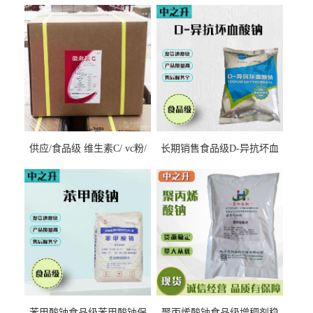
供应/食品级 维生素C/ vc粉/
长期销售食品级D-异抗坏血
抗坏血酸 水溶性抗氧化剂
酸钠食品护色剂防腐剂异VC
钠
苯甲酸钠食品级苯甲酸钠保
聚丙烯酸钠食品级增稠剂稳