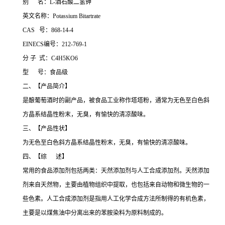
别 名：L-酒石酸二氢钾
英文名称：Potassium Bitartrate
CAS 号：868-14-4
EINECS编号：212-769-1
分 子 式：C4H5KO6
型 号：食品级
二、【产品简介】
是酿葡萄酒时的副产品，被食品工业称作塔塔粉，通常为无色至白色斜
方晶系结晶性粉末，无臭，有愉快的清凉酸味。
三、【产品性状】
为无色至白色斜方晶系结晶性粉末，无臭，有愉快的清凉酸味。
四、【综 述】
常用的食品添加剂包括两类：天然添加剂与人工合成添加剂。天然添加
剂来自天然物，主要由植物组织中提取，也包括来自动物和微生物的一
些色素。人工合成添加剂是指用人工化学合成方法所制得的有机色素，
主要是以煤焦油中分离出来的苯胺染料为原料制成的。