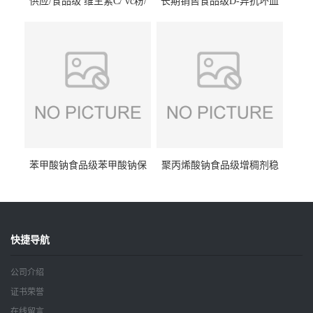
供应/食品级 维生素C/ vc粉/
长期销售食品级D-异抗坏血
抗坏血酸 水溶性抗氧化剂
酸钠食品护色剂防腐剂异VC
钠
苯甲酸钠食品级苯甲酸钠保
聚丙烯酸钠食品级增稠剂稳
鲜剂防腐剂含量99%
定剂增筋剂
快捷导航
公司介绍
证书荣誉
在线留言