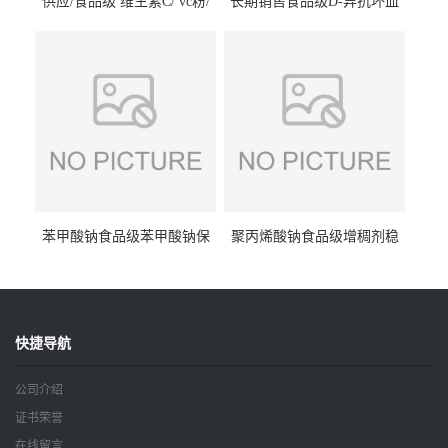
供应/食品级 维生素C/ vc粉/
长期销售食品级D-异抗坏血
抗坏血酸 水溶性抗氧化剂
酸钠食品护色剂防腐剂异VC
钠
苯甲酸钠食品级苯甲酸钠保
聚丙烯酸钠食品级增稠剂稳
鲜剂防腐剂含量99%
定剂增筋剂
快捷导航
公司介绍
证书荣誉
在线留言