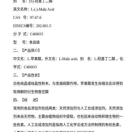
别 名：(S)-羟基丁二酸
英文名称：L-(-)-Malic Acid
CAS 号：97-67-6
EINECS编号：202-601-5
分 子 式：C4H6O5
型 号：食品级
二、【产品简介】
中文名：L-苹果酸，外文名：L-Malic acid，别 名：L-羟基丁二酸 ，化
学式：C4H6O5
三、【产品性状】
白色结晶或结晶性粉末，与发烟硫酸作用，苹果酸发生自缩合反应得到
吡喃酮的衍生物香豆酸
四、【综 述】
常用的食品添加剂包括两类：天然添加剂与人工合成添加剂。天然添加
剂来自天然物，主要由植物组织中提取，也包括来自动物和微生物的一
些色素。人工合成添加剂是指用人工化学合成方法所制得的有机色素，