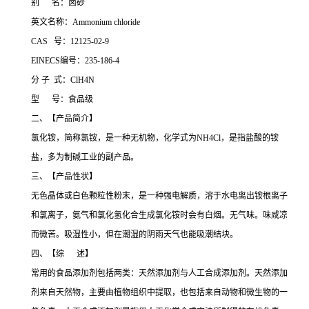
别 名：卤砂
英文名称：Ammonium chloride
CAS 号：12125-02-9
EINECS编号：235-186-4
分 子 式：ClH4N
型 号：食品级
二、【产品简介】
氯化铵，简称氯铵，是一种无机物，化学式为NH4Cl，是指盐酸的铵
盐，多为制碱工业的副产品。
三、【产品性状】
无色晶体或白色颗粒性粉末，是一种强电解质，溶于水电离出铵根离子
和氯离子，氨气和氯化氢化合生成氯化铵时会有白烟。无气味。味咸凉
而微苦。吸湿性小，但在潮湿的阴雨天气也能吸潮结块。
四、【综 述】
常用的食品添加剂包括两类：天然添加剂与人工合成添加剂。天然添加
剂来自天然物，主要由植物组织中提取，也包括来自动物和微生物的一