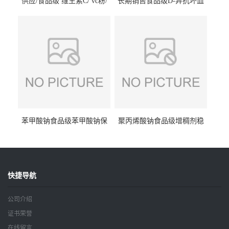
供应/食品级 维生素C/ vc粉/
长期销售食品级D-异抗坏血
抗坏血酸 水溶性抗氧化剂
酸钠食品护色剂防腐剂异VC
钠
苯甲酸钠食品级苯甲酸钠保
聚丙烯酸钠食品级增稠剂稳
鲜剂防腐剂含量99%
定剂增筋剂
快捷导航
公司介绍
证书荣誉
在线留言