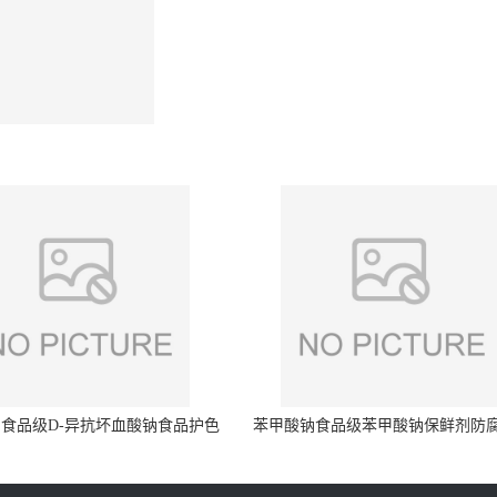
食品级D-异抗坏血酸钠食品护色
苯甲酸钠食品级苯甲酸钠保鲜剂防
剂防腐剂异VC钠
量99%