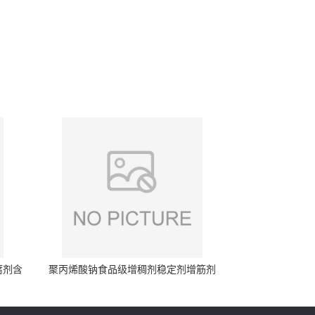
腐剂含
聚丙烯酸钠食品级增稠剂稳定剂增筋剂