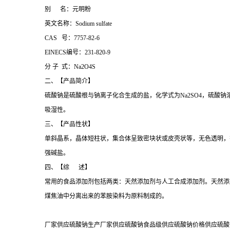
别 名：元明粉
英文名称：Sodium sulfate
CAS 号：7757-82-6
EINECS编号：231-820-9
分 子 式：Na2O4S
二、【产品简介】
硫酸钠是硫酸根与钠离子化合生成的盐，化学式为Na2SO4，硫
吸湿性。
三、【产品性状】
单斜晶系，晶体短柱状，集合体呈致密块状或皮壳状等，无色透明，
强碱盐。
四、【综 述】
常用的食品添加剂包括两类：天然添加剂与人工合成添加剂。天然添
煤焦油中分离出来的苯胺染料为原料制成的。
厂家供应硫酸钠生产厂家供应硫酸钠食品级供应硫酸钠价格供应硫酸