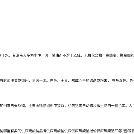
酸钠溶于水，其溶液大多为中性，溶于甘油而不溶于乙醇。无机化合物，高纯度、颗粒细
有时带浅黄或绿色，易溶于水。白色、无臭、味咸而苦的结晶或粉末， 有吸湿性。
加剂来自天然物，主要由植物组织中提取，也包括来自动物和微生物的一些色素。人
钠哪里有卖的供应硫酸钠品牌供应硫酸钠供应供应硫酸钠报价供应硫酸钠厂/家/直/