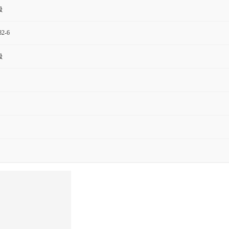
级
82-6
级