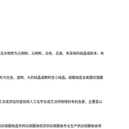
的无水物称为元明粉。元明粉，白色、无臭、有苦味的结晶或粉末，有
外形为无色、透明、大的结晶或颗粒性小结晶。硫酸钠是含氧酸的强酸
工合成添加剂是指用人工化学合成方法所制得的有机色素，主要是以
销供应硫酸钠直供供应硫酸钠现货供应硫酸钠专业生产供应硫酸钠食用