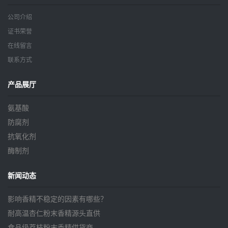
公司介绍
证书荣誉
在线留言
联系方式
产品展厅
氨基酸
防腐剂
抗氧化剂
酶制剂
新闻动态
影响香精不稳定的因素有哪些？
耐高温杏仁粉末香精源头直供
食品级荔枝粉末香精供货商