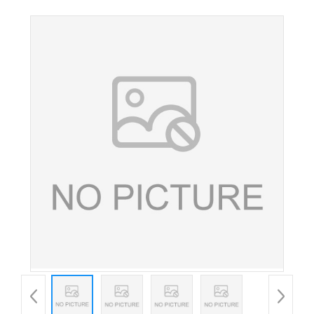
加剂dl-a维生素E醋酸酯生育酚