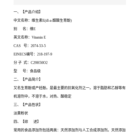
一、【产品介绍】
中文名称：维生素E(dl-a-醋酸生育酚)
别 名：维E
英文名称：Vitamin E
CAS 号：2074-53-5
EINECS编号：218-197-9
分 子 式：C29H50O2
型 号：食品级
二、【产品简介】
又名生育酚或产妊酚。是最主要的抗氧化剂之一。溶于脂肪和乙醇等有
机溶剂中，不溶于水，对热、酸稳定
三、【产品性状】
淡黄粉状
四、【综 述】
常用的食品添加剂包括两类：天然添加剂与人工合成添加剂。天然添加