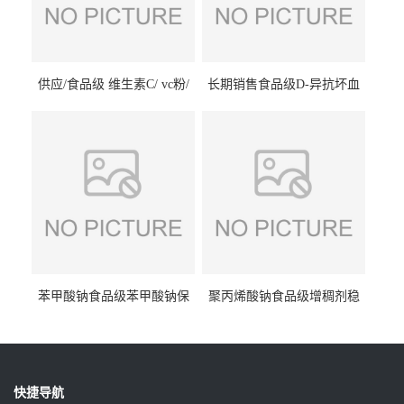
供应/食品级 维生素C/ vc粉/
长期销售食品级D-异抗坏血
抗坏血酸 水溶性抗氧化剂
酸钠食品护色剂防腐剂异VC
钠
苯甲酸钠食品级苯甲酸钠保
聚丙烯酸钠食品级增稠剂稳
鲜剂防腐剂含量99%
定剂增筋剂
快捷导航