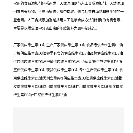
常用的食品添加剂包括两类：天然添加剂与人工合成添加剂。天然添加
剂来自天然物，主要由植物组织中提取，也包括来自动物和微生物的一
些色素。人工合成添加剂是指用人工化学合成方法所制得的有机色素，
主要是以煤焦油中分离出来的苯胺染料为原料制成的。
厂家供应维生素D3油生产厂家供应维生素D3油食品级供应维生素D3油
价格供应维生素D3油哪里有卖的供应维生素D3油品牌供应维生素D3油
供应供应维生素D3油报价供应维生素D3油厂/家/直/销供应维生素D3油
直供供应维生素D3油现货供应维生素D3油专业生产供应维生素D3油食
用供应维生素D3油类别含量99%供应维生素D3油质供应维生素D3油批
发供应维生素D3油食用供应维生素D3油作用供应维生素D3油用途供应
维生素D3油*厂家供应维生素D3油