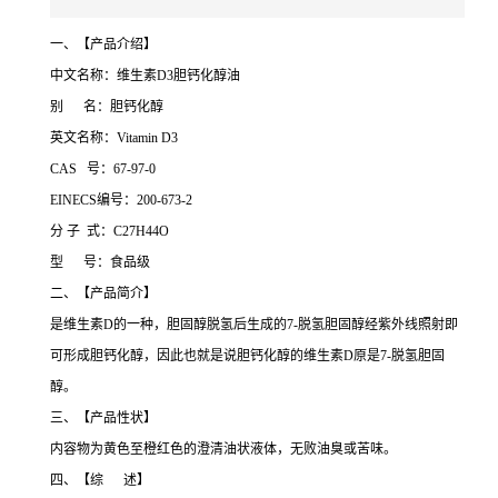
一、【产品介绍】
中文名称：维生素D3胆钙化醇油
别 名：胆钙化醇
英文名称：Vitamin D3
CAS 号：67-97-0
EINECS编号：200-673-2
分 子 式：C27H44O
型 号：食品级
二、【产品简介】
是维生素D的一种，胆固醇脱氢后生成的7-脱氢胆固醇经紫外线照射即
可形成胆钙化醇，因此也就是说胆钙化醇的维生素D原是7-脱氢胆固
醇。
三、【产品性状】
内容物为黄色至橙红色的澄清油状液体，无败油臭或苦味。
四、【综 述】