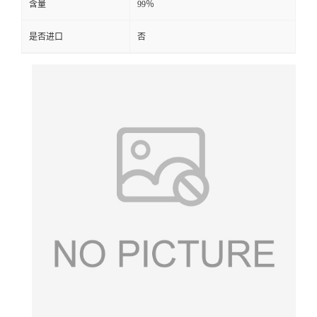
含量
99％
是否进口
否