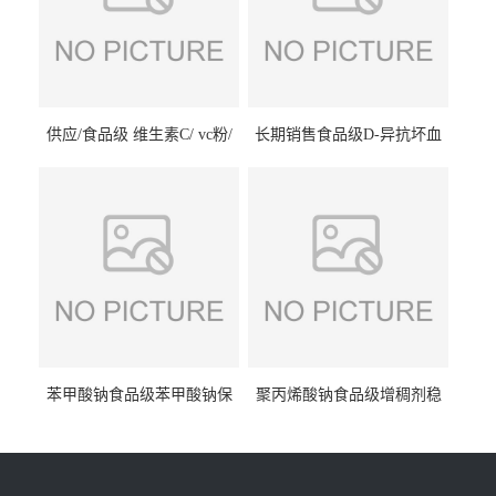
供应/食品级 维生素C/ vc粉/
长期销售食品级D-异抗坏血
抗坏血酸 水溶性抗氧化剂
酸钠食品护色剂防腐剂异VC
钠
苯甲酸钠食品级苯甲酸钠保
聚丙烯酸钠食品级增稠剂稳
鲜剂防腐剂含量99%
定剂增筋剂