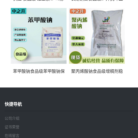
抗坏血酸 水溶性抗氧化剂
酸钠食品护色剂防腐剂异VC
钠
苯甲酸钠食品级苯甲酸钠保
聚丙烯酸钠食品级增稠剂稳
鲜剂防腐剂含量99%
定剂增筋剂
快捷导航
公司介绍
证书荣誉
在线留言