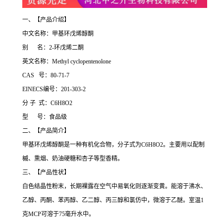
一、【产品介绍】
中文名称：甲基环戊烯醇酮
别 名：2-环戊烯二酮
英文名称：Methyl cyclopentenolone
CAS 号：80-71-7
EINECS编号：201-303-2
分 子 式：C6H8O2
型 号：食品级
二、【产品简介】
甲基环戊烯醇酮是一种有机化合物，分子式为C6H8O2。主要用以配制
槭、熏烟、奶油硬糖和杏子等型香精。
三、【产品性状】
白色结晶性粉末，长期裸露在空气中易氧化则逐渐变黄。能溶于沸水、
乙醇、丙酮、苯丙醇、乙二醇、丙三醇和氯仿中，微溶于乙醚。室温1
克MCP可溶于75毫升水中。