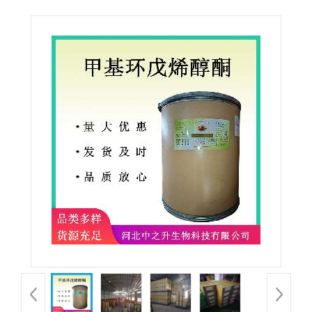
酮MCP 食品级增味剂 甲基环戊烯醇酮