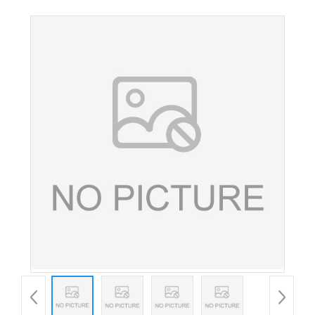
母 酵母铬含量2000ppm 营养强化剂