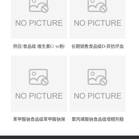
供应/食品级 维生素C/ vc粉/
长期销售食品级D-异抗坏血
抗坏血酸 水溶性抗氧化剂
酸钠食品护色剂防腐剂异VC
钠
苯甲酸钠食品级苯甲酸钠保
聚丙烯酸钠食品级增稠剂稳
鲜剂防腐剂含量99%
定剂增筋剂