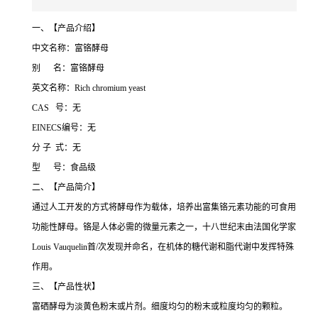
一、【产品介绍】
中文名称：富铬酵母
别 名：富铬酵母
英文名称：Rich chromium yeast
CAS 号：无
EINECS编号：无
分 子 式：无
型 号：食品级
二、【产品简介】
通过人工开发的方式将酵母作为载体，培养出富集铬元素功能的可食用
功能性酵母。铬是人体必需的微量元素之一，十八世纪末由法国化学家
Louis Vauquelin首/次发现并命名，在机体的糖代谢和脂代谢中发挥特殊
作用。
三、【产品性状】
富硒酵母为淡黄色粉末或片剂。细度均匀的粉末或粒度均匀的颗粒。