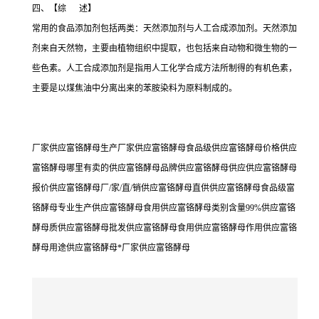
四、【综 述】
常用的食品添加剂包括两类：天然添加剂与人工合成添加剂。天然添加
剂来自天然物，主要由植物组织中提取，也包括来自动物和微生物的一
些色素。人工合成添加剂是指用人工化学合成方法所制得的有机色素，
主要是以煤焦油中分离出来的苯胺染料为原料制成的。
厂家供应富铬酵母生产厂家供应富铬酵母食品级供应富铬酵母价格供应
富铬酵母哪里有卖的供应富铬酵母品牌供应富铬酵母供应供应富铬酵母
报价供应富铬酵母厂/家/直/销供应富铬酵母直供供应富铬酵母食品级富
铬酵母专业生产供应富铬酵母食用供应富铬酵母类别含量99%供应富铬
酵母质供应富铬酵母批发供应富铬酵母食用供应富铬酵母作用供应富铬
酵母用途供应富铬酵母*厂家供应富铬酵母