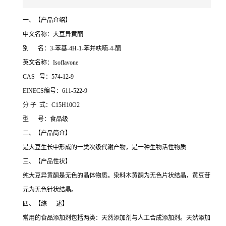
一、【产品介绍】
中文名称：大豆异黄酮
别 名：3-苯基-4H-1-苯并呋喃-4-酮
英文名称：Isoflavone
CAS 号：574-12-9
EINECS编号：611-522-9
分 子 式：C15H10O2
型 号：食品级
二、【产品简介】
是大豆生长中形成的一类次级代谢产物，是一种生物活性物质
三、【产品性状】
纯大豆异黄酮是无色的晶体物质。染料木黄酮为无色片状结晶，黄豆苷
元为无色针状结晶。
四、【综 述】
常用的食品添加剂包括两类：天然添加剂与人工合成添加剂。天然添加