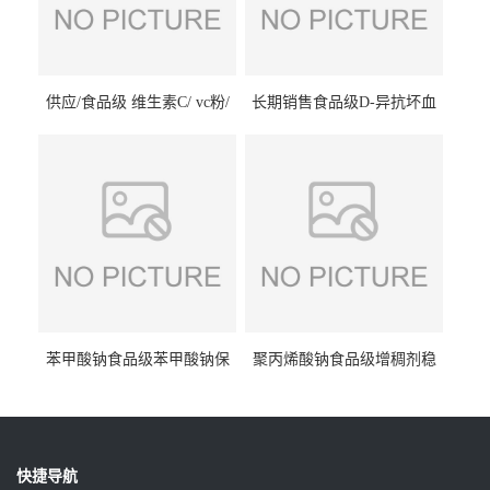
供应/食品级 维生素C/ vc粉/
长期销售食品级D-异抗坏血
抗坏血酸 水溶性抗氧化剂
酸钠食品护色剂防腐剂异VC
钠
苯甲酸钠食品级苯甲酸钠保
聚丙烯酸钠食品级增稠剂稳
鲜剂防腐剂含量99%
定剂增筋剂
快捷导航