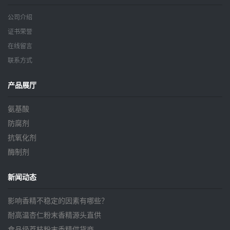
公司介绍
证书荣誉
在线留言
联系方式
产品展厅
氨基酸
防腐剂
抗氧化剂
酶制剂
新闻动态
影响香精不稳定的因素有哪些？
耐高温杏仁粉末香精源头直供
食品级荔枝粉末香精供货商