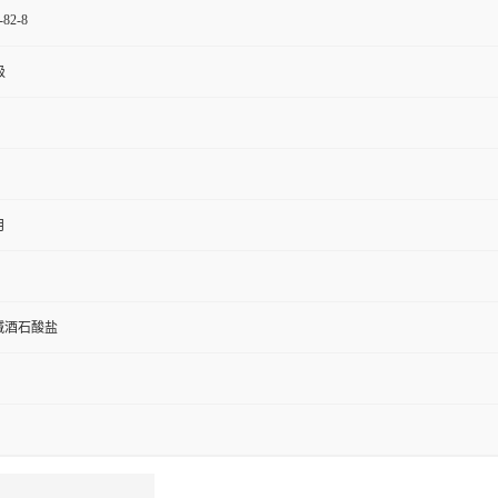
-82-8
级
月
肉碱酒石酸盐