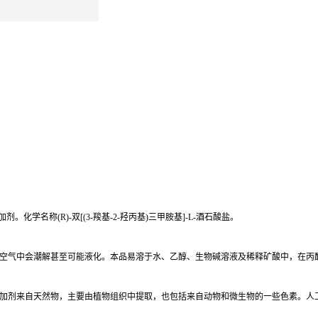
学名称(R)-双[(3-羧基-2-羟丙基)三甲胺基]-L-酒石酸盐。
空气中会潮解甚至可能液化。本品易溶于水、乙醇、生物碱溶液及稀释矿酸中，在丙
加剂来自天然物，主要由植物组织中提取，也包括来自动物和微生物的一些色素。人