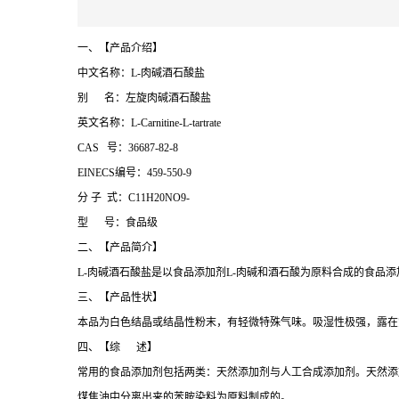
一、【产品介绍】
中文名称：L-肉碱酒石酸盐
别 名：左旋肉碱酒石酸盐
英文名称：L-Carnitine-L-tartrate
CAS 号：36687-82-8
EINECS编号：459-550-9
分 子 式：C11H20NO9-
型 号：食品级
二、【产品简介】
L-肉碱酒石酸盐是以食品添加剂L-肉碱和酒石酸为原料合成的食品添加剂。化
三、【产品性状】
本品为白色结晶或结晶性粉末，有轻微特殊气味。吸湿性极强，露在
四、【综 述】
常用的食品添加剂包括两类：天然添加剂与人工合成添加剂。天然添
煤焦油中分离出来的苯胺染料为原料制成的。