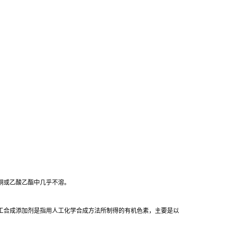
酮或乙酸乙酯中几乎不溶。
工合成添加剂是指用人工化学合成方法所制得的有机色素，主要是以