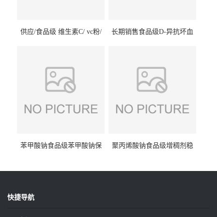
供应/食品级 维生素C/ vc粉/
长期销售食品级D-异抗坏血
抗坏血酸 水溶性抗氧化剂
酸钠食品护色剂防腐剂异VC
钠
苯甲酸钠食品级苯甲酸钠保
聚丙烯酸钠食品级增稠剂稳
鲜剂防腐剂含量99%
定剂增筋剂
快捷导航