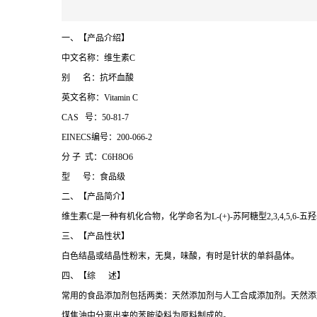
一、【产品介绍】
中文名称：维生素C
别 名：抗坏血酸
英文名称：Vitamin C
CAS 号：50-81-7
EINECS编号：200-066-2
分 子 式：C6H8O6
型 号：食品级
二、【产品简介】
维生素C是一种有机化合物，化学命名为L-(+)-苏阿糖型2,3,4,5,6-五
三、【产品性状】
白色结晶或结晶性粉末，无臭，味酸，有时是针状的单斜晶体。
四、【综 述】
常用的食品添加剂包括两类：天然添加剂与人工合成添加剂。天然添
煤焦油中分离出来的苯胺染料为原料制成的。