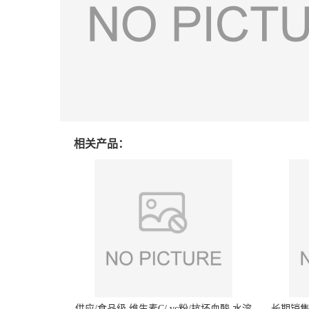
相关产品：
供应/食品级 维生素C/ vc粉/抗坏血酸 水溶
长期销售