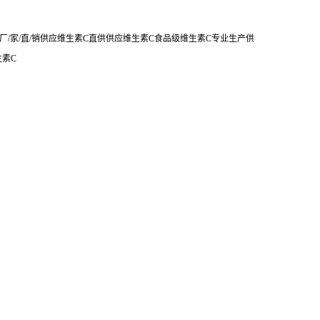
/家/直/销供应维生素C直供供应维生素C食品级维生素C专业生产供
生素C