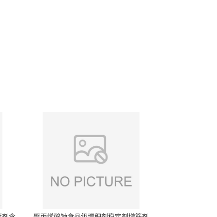
腐剂含
聚丙烯酸钠食品级增稠剂稳定剂增筋剂