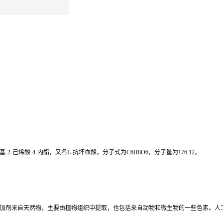
羟基-2-己烯酸-4-内酯，又名L-抗坏血酸，分子式为C6H8O6，分子量为176.12。
加剂来自天然物，主要由植物组织中提取，也包括来自动物和微生物的一些色素。人