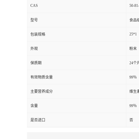
CAS
50-81
型号
食品
25*1
包装规格
外观
粉末
保质期
24个
有效物质含量
99％
主要营养成分
维生
含量
99％
是否进口
否