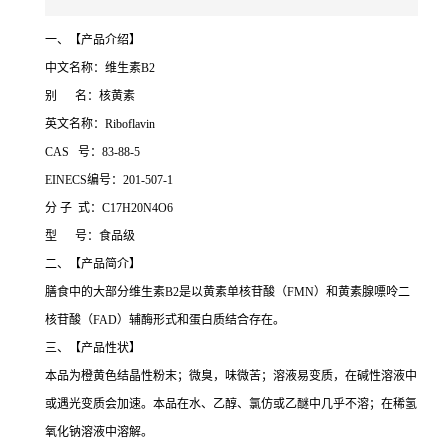
一、【产品介绍】
中文名称：维生素B2
别 名：核黄素
英文名称：Riboflavin
CAS 号：83-88-5
EINECS编号：201-507-1
分 子 式：C17H20N4O6
型 号：食品级
二、【产品简介】
膳食中的大部分维生素B2是以黄素单核苷酸（FMN）和黄素腺嘌呤二
核苷酸（FAD）辅酶形式和蛋白质结合存在。
三、【产品性状】
本品为橙黄色结晶性粉末；微臭，味微苦；溶液易变质，在碱性溶液中
或遇光变质会加速。本品在水、乙醇、氯仿或乙醚中几乎不溶；在稀氢
氧化钠溶液中溶解。