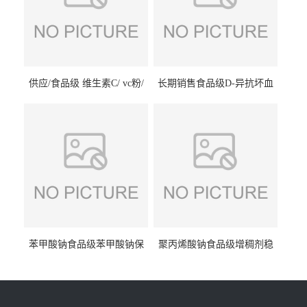
供应/食品级 维生素C/ vc粉/
长期销售食品级D-异抗坏血
抗坏血酸 水溶性抗氧化剂
酸钠食品护色剂防腐剂异VC
钠
苯甲酸钠食品级苯甲酸钠保
聚丙烯酸钠食品级增稠剂稳
鲜剂防腐剂含量99%
定剂增筋剂