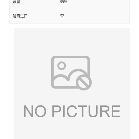
含量
99％
是否进口
否