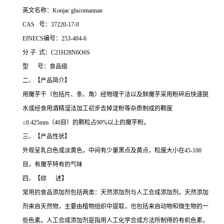
英文名称：Konjac glucomannan
CAS 号：37220-17-0
EINECS编号：253-404-6
分 子 式：C21H28N6O6S
型 号：食品级
二、【产品简介】
用魔芋干（包括片、条、角）经物理干法以及鲜魔芋采用粉碎后快速脱
水或经食用酒精湿法加工初步去掉淀粉等杂质制成的颗度
≤0.425mm（40目）的颗粒占90%以上的魔芋粉。
三、【产品性状】
外观呈乳白色或淡黄色，中间有少量黑点及黄点，粒度大小在45-100
目，有魔芋特有的气味
四、【综 述】
常用的食品添加剂包括两类：天然添加剂与人工合成添加剂。天然添加
剂来自天然物，主要由植物组织中提取，也包括来自动物和微生物的一
些色素。人工合成添加剂是指用人工化学合成方法所制得的有机色素，