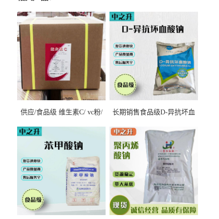
供应/食品级 维生素C/ vc粉/
长期销售食品级D-异抗坏血
抗坏血酸 水溶性抗氧化剂
酸钠食品护色剂防腐剂异VC
钠