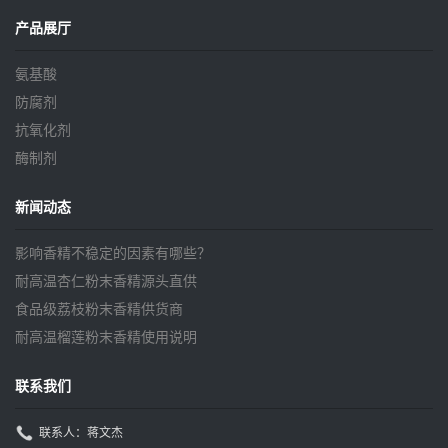
产品展厅
氨基酸
防腐剂
抗氧化剂
酶制剂
新闻动态
影响香精不稳定的因素有哪些？
耐高温杏仁粉末香精源头直供
食品级荔枝粉末香精供货商
耐高温榴莲粉末香精使用说明
联系我们
联系人：蒋文杰