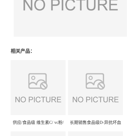
相关产品：
供应/食品级 维生素C/ vc粉/
长期销售食品级D-异抗坏血
抗坏血酸 水溶性抗氧化剂
酸钠食品护色剂防腐剂异VC