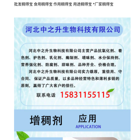
批发稠得宝 食用稠得宝 作用稠得宝 用途稠得宝 *厂家稠得宝