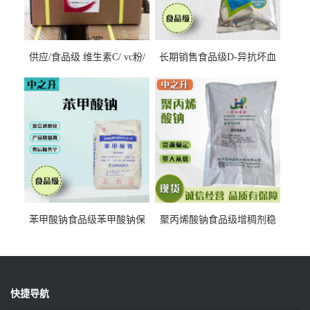
供应/食品级 维生素C/ vc粉/
长期销售食品级D-异抗坏血
抗坏血酸 水溶性抗氧化剂
酸钠食品护色剂防腐剂异VC
钠
苯甲酸钠食品级苯甲酸钠保
聚丙烯酸钠食品级增稠剂稳
鲜剂防腐剂含量99%
定剂增筋剂
快捷导航