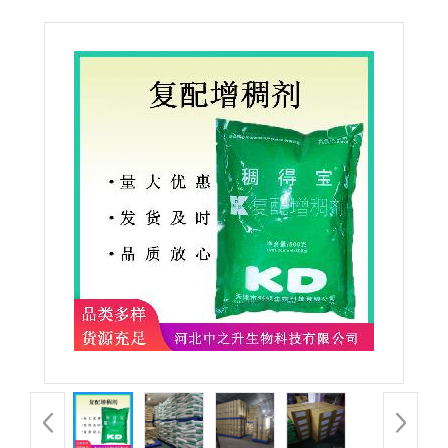
稠剂 稠得宝