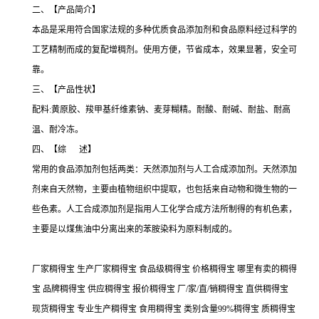
二、【产品简介】
本品是采用符合国家法规的多种优质食品添加剂和食品原料经过科学的
工艺精制而成的复配增稠剂。使用方便，节省成本，效果显著，安全可
靠。
三、【产品性状】
配料:黄原胶、羧甲基纤维素钠、麦芽糊精。耐酸、耐碱、耐盐、耐高
温、耐冷冻。
四、【综 述】
常用的食品添加剂包括两类：天然添加剂与人工合成添加剂。天然添加
剂来自天然物，主要由植物组织中提取，也包括来自动物和微生物的一
些色素。人工合成添加剂是指用人工化学合成方法所制得的有机色素，
主要是以煤焦油中分离出来的苯胺染料为原料制成的。
厂家稠得宝 生产厂家稠得宝 食品级稠得宝 价格稠得宝 哪里有卖的稠得
宝 品牌稠得宝 供应稠得宝 报价稠得宝 厂/家/直/销稠得宝 直供稠得宝
现货稠得宝 专业生产稠得宝 食用稠得宝 类别含量99%稠得宝 质稠得宝