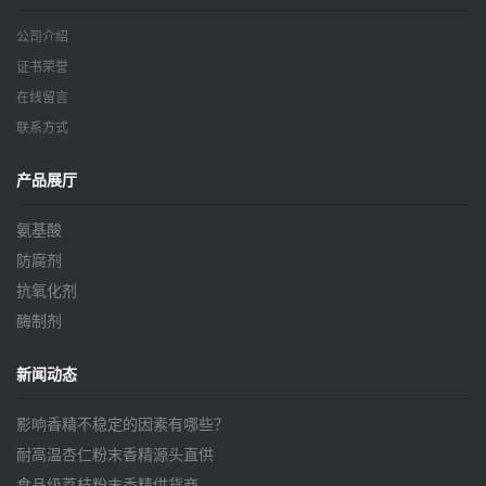
公司介绍
证书荣誉
在线留言
联系方式
产品展厅
氨基酸
防腐剂
抗氧化剂
酶制剂
新闻动态
影响香精不稳定的因素有哪些？
耐高温杏仁粉末香精源头直供
食品级荔枝粉末香精供货商