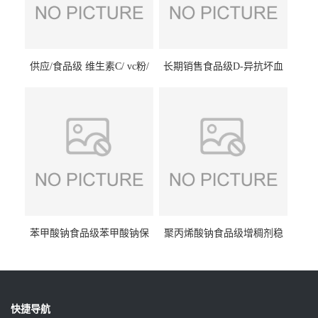
供应/食品级 维生素C/ vc粉/
长期销售食品级D-异抗坏血
抗坏血酸 水溶性抗氧化剂
酸钠食品护色剂防腐剂异VC
钠
苯甲酸钠食品级苯甲酸钠保
聚丙烯酸钠食品级增稠剂稳
鲜剂防腐剂含量99%
定剂增筋剂
快捷导航