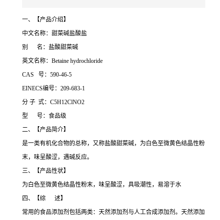
一、【产品介绍】
中文名称：甜菜碱盐酸盐
别 名：盐酸甜菜碱
英文名称：Betaine hydrochloride
CAS 号：590-46-5
EINECS编号：209-683-1
分 子 式：C5H12ClNO2
型 号：食品级
二、【产品简介】
是一类有机化合物的总称，又称盐酸甜菜碱，为白色至微黄色结晶性粉
末，味呈酸涩，遇碱反应。
三、【产品性状】
为白色至微黄色结晶性粉末，味呈酸涩，具吸潮性，易溶于水
四、【综 述】
常用的食品添加剂包括两类：天然添加剂与人工合成添加剂。天然添加