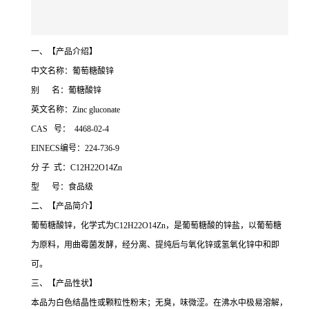
一、【产品介绍】
中文名称：葡萄糖酸锌
别 名：葡糖酸锌
英文名称：Zinc gluconate
CAS 号： 4468-02-4
EINECS编号：224-736-9
分 子 式：C12H22O14Zn
型 号：食品级
二、【产品简介】
葡萄糖酸锌，化学式为C12H22O14Zn，是葡萄糖酸的锌盐，以葡萄糖
为原料，用曲霉菌发酵，经分离、提纯后与氧化锌或氢氧化锌中和即
可。
三、【产品性状】
本品为白色结晶性或颗粒性粉末；无臭，味微涩。在沸水中极易溶解，