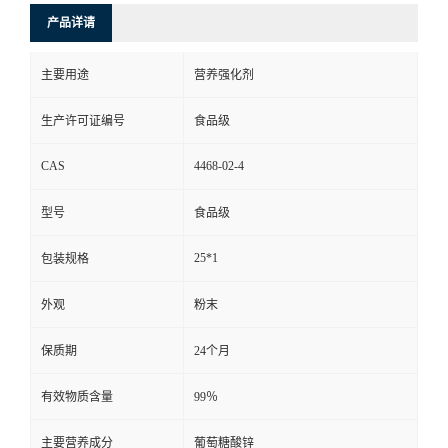
产品详请
主要用途
营养强化剂
生产许可证编号
食品级
CAS
4468-02-4
型号
食品级
25*1
包装规格
外观
粉末
保质期
24个月
有效物质含量
99％
主要营养成分
葡萄糖酸锌