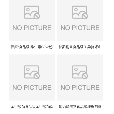
供应/食品级 维生素C/ vc粉/
长期销售食品级D-异抗坏血
抗坏血酸 水溶性抗氧化剂
酸钠食品护色剂防腐剂异VC
钠
苯甲酸钠食品级苯甲酸钠保
聚丙烯酸钠食品级增稠剂稳
鲜剂防腐剂含量99%
定剂增筋剂