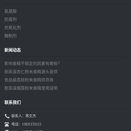
氨基酸
防腐剂
抗氧化剂
酶制剂
新闻动态
影响香精不稳定的因素有哪些？
耐高温杏仁粉末香精源头直供
食品级荔枝粉末香精供货商
耐高温榴莲粉末香精使用说明
联系我们
联系人：蒋文杰
电话：15831155115