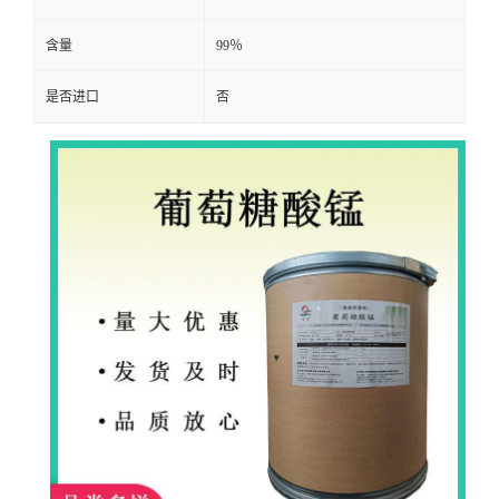
含量
99％
是否进口
否