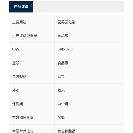
产品详请
主要用途
营养强化剂
生产许可证编号
食品级
CAS
6485-39-8
型号
食品级
25*1
包装规格
外观
粉末
保质期
24个月
有效物质含量
99％
主要营养成分
葡萄糖酸锰