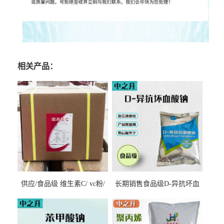
相关产品：
供应/食品级 维生素C/ vc粉/
长期销售食品级D-异抗坏血
抗坏血酸 水溶性抗氧化剂
酸钠食品护色剂防腐剂异VC
钠