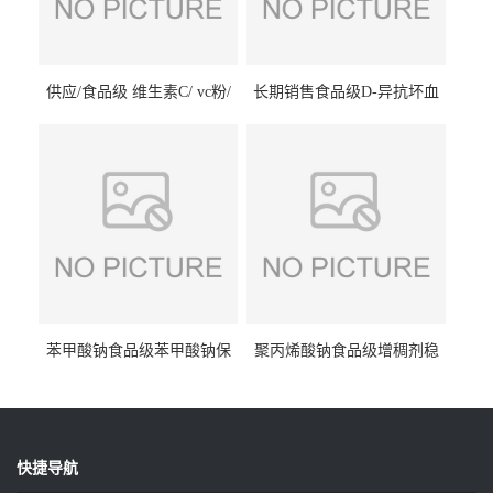
供应/食品级 维生素C/ vc粉/
长期销售食品级D-异抗坏血
抗坏血酸 水溶性抗氧化剂
酸钠食品护色剂防腐剂异VC
钠
苯甲酸钠食品级苯甲酸钠保
聚丙烯酸钠食品级增稠剂稳
鲜剂防腐剂含量99%
定剂增筋剂
快捷导航