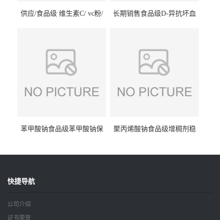
供应/食品级 维生素C/ vc粉/
长期销售食品级D-异抗坏血
抗坏血酸 水溶性抗氧化剂
酸钠食品护色剂防腐剂异VC
钠
苯甲酸钠食品级苯甲酸钠保
聚丙烯酸钠食品级增稠剂稳
鲜剂防腐剂含量99%
定剂增筋剂
快捷导航
公司介绍
证书荣誉