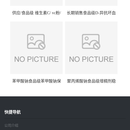
供应/食品级 维生素C/ vc粉/
长期销售食品级D-异抗坏血
抗坏血酸 水溶性抗氧化剂
酸钠食品护色剂防腐剂异VC
钠
苯甲酸钠食品级苯甲酸钠保
聚丙烯酸钠食品级增稠剂稳
鲜剂防腐剂含量99%
定剂增筋剂
快捷导航
公司介绍