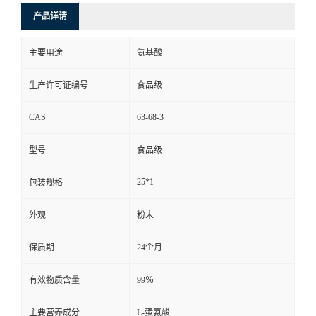
产品详请
主要用途
氨基酸
生产许可证编号
食品级
CAS
63-68-3
型号
食品级
25*1
包装规格
外观
粉末
保质期
24个月
有效物质含量
99％
主要营养成分
L-蛋氨酸