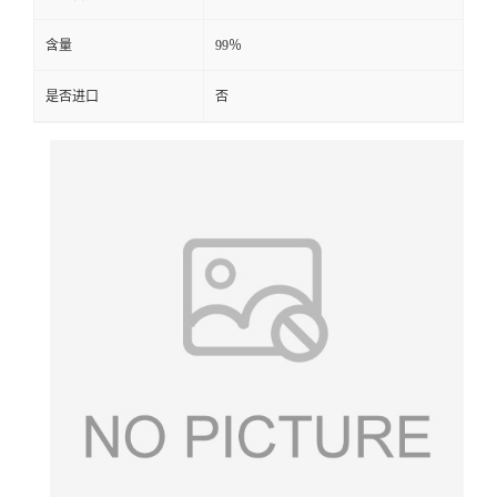
含量
99％
是否进口
否