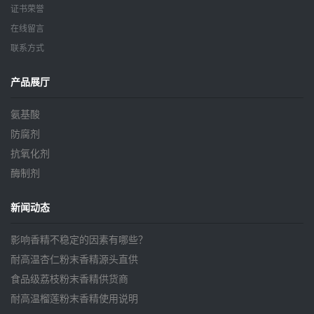
证书荣誉
在线留言
联系方式
产品展厅
氨基酸
防腐剂
抗氧化剂
酶制剂
新闻动态
影响香精不稳定的因素有哪些？
耐高温杏仁粉末香精源头直供
食品级荔枝粉末香精供货商
耐高温榴莲粉末香精使用说明