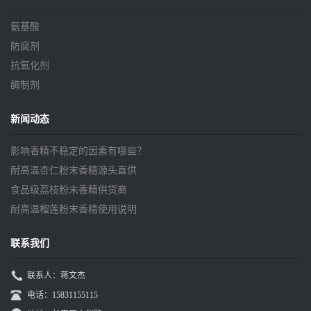
氨基酸
防腐剂
抗氧化剂
酶制剂
新闻动态
影响香精不稳定的因素有哪些？
耐高温杏仁粉末香精源头直供
食品级荔枝粉末香精供货商
耐高温榴莲粉末香精使用说明
联系我们
联系人：蒋文杰
电话：15831155115