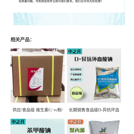
相关产品：
供应/食品级 维生素C/ vc粉/
长期销售食品级D-异抗坏血
抗坏血酸 水溶性抗氧化剂
酸钠食品护色剂防腐剂异VC
钠