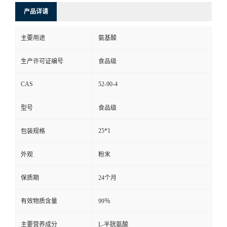
产品详请
主要用途
氨基酸
生产许可证编号
食品级
CAS
52-90-4
型号
食品级
25*1
包装规格
外观
粉末
保质期
24个月
有效物质含量
99％
主要营养成分
L-半胱氨酸