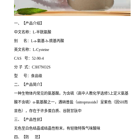
一、【产品介绍】
中文名称：L-半胱氨酸
别 名：L-а-氨基-b-巯基丙酸
英文名称：L-Cysteine
CAS 号：52-90-4
分 子 式：C3H7NO2S
型 号：食品级
二、【产品简介】
一种生物体内常见的氨基酸。为含硫（高中人教化学选修5上定义氨基
酸不含硫）α-氨基酸之一，遇硝普盐（nitroprusside）呈紫色（因SH而
显色），存在于许多蛋白质、谷胱甘肽中
三、【产品性状】
无色至白色结晶或结晶性粉末，有轻微特殊气味酸味
四、【防 范】