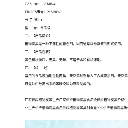
CAS 号：1333-86-4
EINECS编号：215-609-9
分 子 式：C
型 号：食品级
二、【产品简介】
植物炭黑是一种不溶性的着色剂，因而通常以悬浮液的形式使用。
三、【产品性状】
黑色粉状微粒，无臭、无味，不溶于水和有机溶剂。
四、【综 述】
常用的食品添加剂包括两类：天然添加剂与人工合成添加剂。天然添
煤焦油中分离出来的苯胺染料为原料制成的。
厂家供应植物炭黑生产厂家供应植物炭黑食品级供应植物炭黑价格供
业生产供应植物炭黑食用供应植物炭黑类别含量99%供应植物炭黑