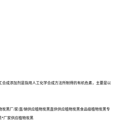
工合成添加剂是指用人工化学合成方法所制得的有机色素，主要是以
炭黑厂/家/直/销供应植物炭黑直供供应植物炭黑食品级植物炭黑专
黑*厂家供应植物炭黑