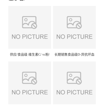
供应/食品级 维生素C/ vc粉/
长期销售食品级D-异抗坏血
抗坏血酸 水溶性抗氧化剂
酸钠食品护色剂防腐剂异VC
钠