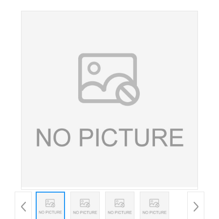
品级着色剂 叶黄素酯粉末 糖果软糖上色