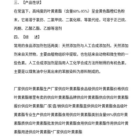
三、【产品性状】
在常温下，高纯度的叶黄素酯（含量60%-95%）呈金黄色酯橙红色粉
末，它易溶于氯仿、二氯甲烷、二氯化碳、等氯代烃，可溶于正己烷、
丙酮、乙酸乙酯、乙醇等溶剂
四、【综 述】
常用的食品添加剂包括两类：天然添加剂与人工合成添加剂。天然添加
剂来自天然物，主要由植物组织中提取，也包括来自动物和微生物的一
些色素。人工合成添加剂是指用人工化学合成方法所制得的有机色素，
主要是以煤焦油中分离出来的苯胺染料为原料制成的。
厂家供应叶黄素酯生产厂家供应叶黄素酯食品级供应叶黄素酯价格供应
叶黄素酯哪里有卖的供应叶黄素酯品牌供应叶黄素酯供应供应叶黄素酯
报价供应叶黄素酯厂/家/直/销供应叶黄素酯直供供应叶黄素酯食品级叶
黄素酯专业生产供应叶黄素酯食用供应叶黄素酯类别含量99%供应叶黄
素酯质供应叶黄素酯批发供应叶黄素酯食用供应叶黄素酯作用供应叶黄
素酯用途供应叶黄素酯*厂家供应叶黄素酯