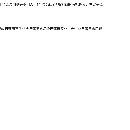
工合成添加剂是指用人工化学合成方法所制得的有机色素，主要是以
销供应日落黄直供供应日落黄食品级日落黄专业生产供应日落黄食用供