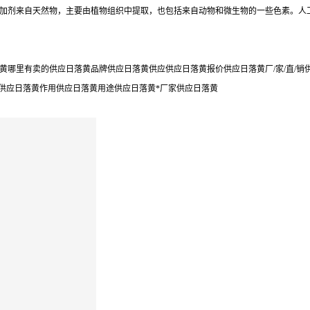
加剂来自天然物，主要由植物组织中提取，也包括来自动物和微生物的一些色素。人
黄哪里有卖的供应日落黄品牌供应日落黄供应供应日落黄报价供应日落黄厂/家/直/
用供应日落黄作用供应日落黄用途供应日落黄*厂家供应日落黄