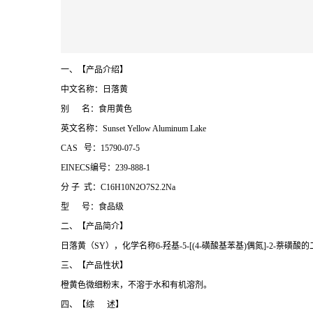
一、【产品介绍】
中文名称：日落黄
别 名：食用黄色
英文名称：Sunset Yellow Aluminum Lake
CAS 号：15790-07-5
EINECS编号：239-888-1
分 子 式：C16H10N2O7S2.2Na
型 号：食品级
二、【产品简介】
日落黄（SY），化学名称6-羟基-5-[(4-磺酸基苯基)偶氮]-2-萘磺酸
三、【产品性状】
橙黄色微细粉末，不溶于水和有机溶剂。
四、【综 述】