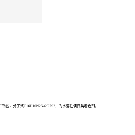
的二钠盐，分子式C16H10N2Na2O7S2，为水溶性偶氮类着色剂，