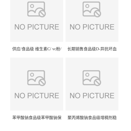
供应/食品级 维生素C/ vc粉/
长期销售食品级D-异抗坏血
抗坏血酸 水溶性抗氧化剂
酸钠食品护色剂防腐剂异VC
钠
苯甲酸钠食品级苯甲酸钠保
聚丙烯酸钠食品级增稠剂稳
鲜剂防腐剂含量99%
定剂增筋剂