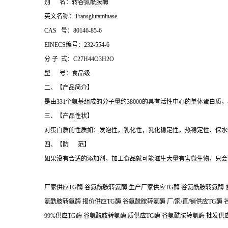
别 名：转谷氨酰胺酶
英文名称：Transglutaminase
CAS 号：80146-85-6
EINECS编号：232-554-6
分 子 式：C27H44O3H2O
型 号：食品级
二、【产品简介】
是由331个氨基组成的分子量约38000的具有活性中心的单体蛋白
三、【产品性状】
对蛋白质的性质如：发泡性，乳化性，乳化稳定性，热稳定性、保水
四、【防 范】
如果没有合适的添加剂，加工食品就可能滋生大量有害微生物，只会
厂家供应TG酶 谷氨酰胺转氨酶 生产厂家供应TG酶 谷氨酰胺转氨酶 
氨酰胺转氨酶 报价供应TG酶 谷氨酰胺转氨酶 厂/家/直/销供应TG酶
99%供应TG酶 谷氨酰胺转氨酶 质供应TG酶 谷氨酰胺转氨酶 批发供