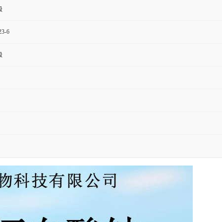
级
23-6
级