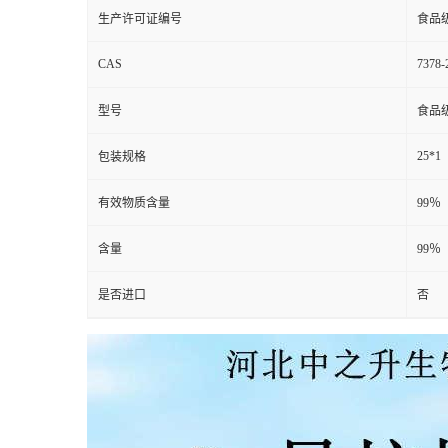
生产许可证编号
食品
CAS
7378-
型号
食品
25*1
包装规格
有效物质含量
99％
含量
99％
是否进口
否