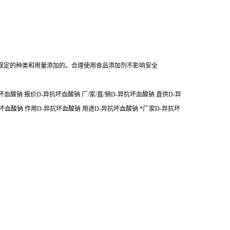
规定的种类和用量添加的。合理使用食品添加剂不影响安全
酸钠 报价D-异抗坏血酸钠 厂/家/直/销D-异抗坏血酸钠 直供D-异
坏血酸钠 作用D-异抗坏血酸钠 用途D-异抗坏血酸钠 *厂家D-异抗坏