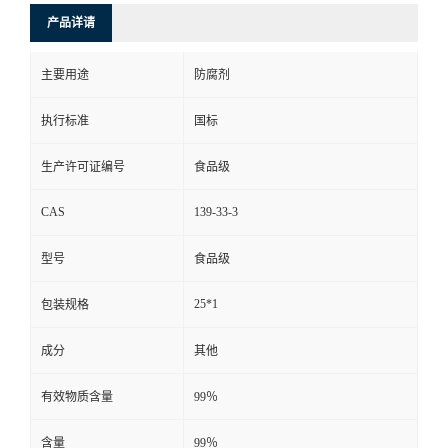
产品详请
主要用途
防腐剂
执行标准
国标
生产许可证编号
食品级
CAS
139-33-3
型号
食品级
25*1
包装规格
成分
其他
有效物质含量
99％
含量
99％