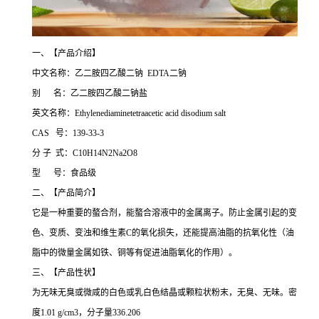
一、【产品介绍】
中文名称：乙二胺四乙酸二钠 EDTA二钠
别 名：乙二胺四乙酸二钠盐
英文名称：Ethylenediaminetetraacetic acid disodium salt
CAS 号：139-33-3
分 子 式：C10H14N2Na2O8
型 号：食品级
二、【产品简介】
它是一种重要的螯合剂，能螯合溶液中的金属离子。防止金属引起的变
色、变质、变浊和维生素C的氧化损失，还能提高油脂的抗氧化性（油
脂中的微量金属如铁、铜等有促进油脂氧化的作用）。
三、【产品性状】
为无味无臭或微咸的白色或乳白色结晶或颗粒状粉末，无臭、无味。密
度1.01 g/cm3，分子量336.206