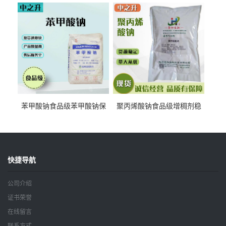
抗坏血酸 水溶性抗氧化剂
酸钠食品护色剂防腐剂异VC
钠
苯甲酸钠食品级苯甲酸钠保
聚丙烯酸钠食品级增稠剂稳
鲜剂防腐剂含量99%
定剂增筋剂
快捷导航
公司介绍
证书荣誉
在线留言