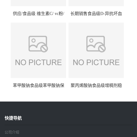
供应/食品级 维生素C/ vc粉/
长期销售食品级D-异抗坏血
抗坏血酸 水溶性抗氧化剂
酸钠食品护色剂防腐剂异VC
钠
苯甲酸钠食品级苯甲酸钠保
聚丙烯酸钠食品级增稠剂稳
鲜剂防腐剂含量99%
定剂增筋剂
快捷导航
公司介绍