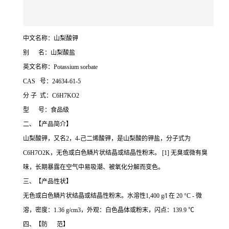
中文名称：山梨酸钾
别 名：山梨酸盐
英文名称：Potassium sorbate
CAS 号：24634-61-5
分 子 式：C6H7KO2
型 号：食品级
二、【产品简介】
山梨酸钾，又名2，4-己二烯酸钾，是山梨酸的钾盐，分子式为
C6H7O2K，无色或白色鳞片状结晶或结晶性粉末。 [1] 无臭或微有臭
味，长期暴露在空气中易吸潮、被氧化分解而变色。
三、【产品性状】
无色或白色鳞片状结晶或结晶性粉末。水溶性1,400 g/l 在 20 °C - 微
溶，密度：1.36 g/cm3，外观：白色晶体或粉末，闪点：139.9 ℃
四、【防 范】