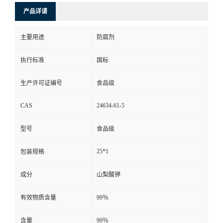
产品详请
主要用途
防腐剂
执行标准
国标
生产许可证编号
食品级
CAS
24634-61-5
型号
食品级
25*1
包装规格
成分
山梨酸钾
有效物质含量
99％
含量
99％