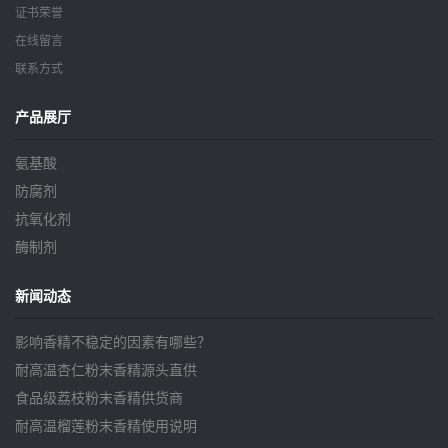
证书荣誉
在线留言
联系方式
产品展厅
氨基酸
防腐剂
抗氧化剂
酶制剂
新闻动态
影响香精不稳定的因素有哪些？
耐高温杏仁粉末香精源头直供
食品级荔枝粉末香精供货商
耐高温榴莲粉末香精使用说明