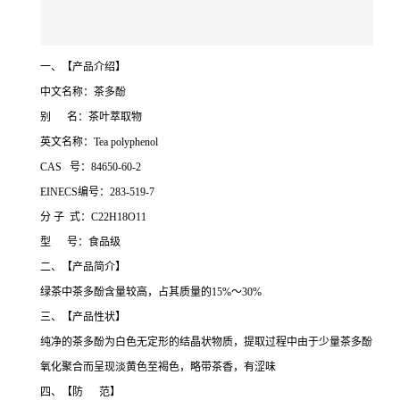
一、【产品介绍】
中文名称：茶多酚
别 名：茶叶萃取物
英文名称：Tea polyphenol
CAS 号：84650-60-2
EINECS编号：283-519-7
分 子 式：C22H18O11
型 号：食品级
二、【产品简介】
绿茶中茶多酚含量较高，占其质量的15%～30%
三、【产品性状】
纯净的茶多酚为白色无定形的结晶状物质，提取过程中由于少量茶多酚
氧化聚合而呈现淡黄色至褐色，略带茶香，有涩味
四、【防 范】