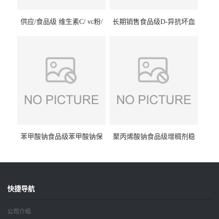
供应/食品级 维生素C/ vc粉/
长期销售食品级D-异抗坏血
抗坏血酸 水溶性抗氧化剂
酸钠食品护色剂防腐剂异VC
钠
苯甲酸钠食品级苯甲酸钠保
聚丙烯酸钠食品级增稠剂稳
鲜剂防腐剂含量99%
定剂增筋剂
快捷导航
公司介绍