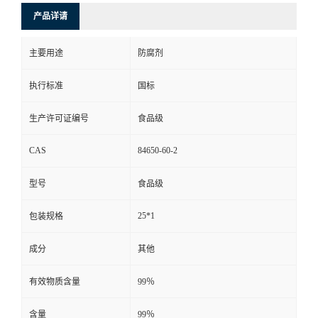
产品详请
主要用途
防腐剂
执行标准
国标
生产许可证编号
食品级
CAS
84650-60-2
型号
食品级
25*1
包装规格
成分
其他
有效物质含量
99％
含量
99％