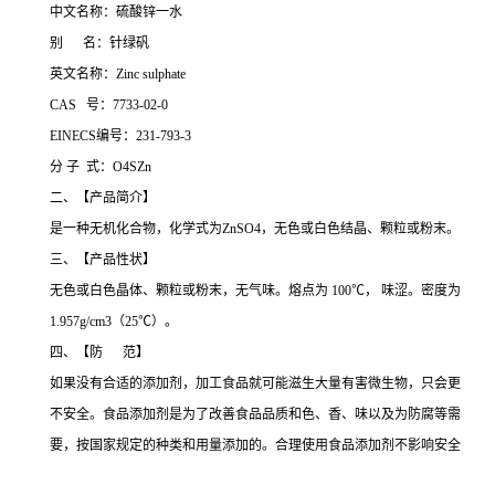
中文名称：硫酸锌一水
别 名：针绿矾
英文名称：Zinc sulphate
CAS 号：7733-02-0
EINECS编号：231-793-3
分 子 式：O4SZn
二、【产品简介】
是一种无机化合物，化学式为ZnSO4，无色或白色结晶、颗粒或粉末。
三、【产品性状】
无色或白色晶体、颗粒或粉末，无气味。熔点为 100℃， 味涩。密度为
1.957g/cm3（25℃）。
四、【防 范】
如果没有合适的添加剂，加工食品就可能滋生大量有害微生物，只会更
不安全。食品添加剂是为了改善食品品质和色、香、味以及为防腐等需
要，按国家规定的种类和用量添加的。合理使用食品添加剂不影响安全