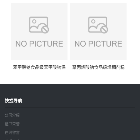
抗坏血酸 水溶性抗氧化剂
酸钠食品护色剂防腐剂异VC
钠
苯甲酸钠食品级苯甲酸钠保
聚丙烯酸钠食品级增稠剂稳
鲜剂防腐剂含量99%
定剂增筋剂
快捷导航
公司介绍
证书荣誉
在线留言