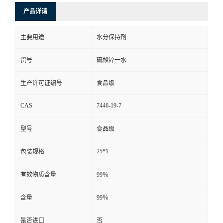
产品详请
主要用途
水分保持剂
货号
硫酸锌一水
生产许可证编号
食品级
CAS
7446-19-7
型号
食品级
25*1
包装规格
有效物质含量
99％
含量
99％
是否进口
否