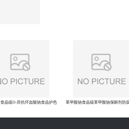
食品级D-异抗坏血酸钠食品护色
苯甲酸钠食品级苯甲酸钠保鲜剂防
剂防腐剂异VC钠
量99%