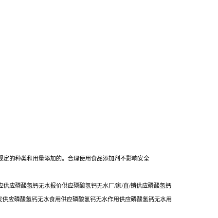
规定的种类和用量添加的。合理使用食品添加剂不影响安全
供应磷酸氢钙无水报价供应磷酸氢钙无水厂/家/直/销供应磷酸氢钙
发供应磷酸氢钙无水食用供应磷酸氢钙无水作用供应磷酸氢钙无水用