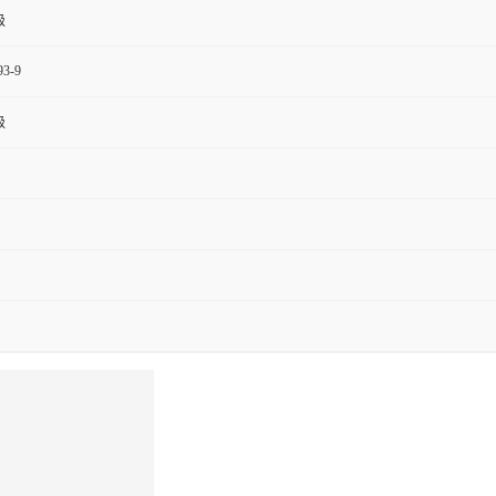
级
93-9
级