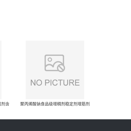
腐剂含
聚丙烯酸钠食品级增稠剂稳定剂增筋剂