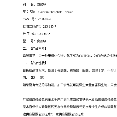
别 名：磷酸钙
英文名称：Calcium Phosphate Tribasic
CAS 号：7758-87-4
EINECS编号：215-145-7
分 子 式：Ca3O8P2
型 号：食品级
二、【产品简介】
磷酸氢钙，是一种无机化合物，化学式为CaHPO4，为白色结晶性
三、【产品性状】
白色结晶性粉末，易溶于稀盐酸、稀硝酸、醋酸，微溶于水，不溶于
四、【防 范】
如果没有合适的添加剂，加工食品就可能滋生大量有害微生物，只会
厂家供应磷酸氢钙无水生产厂家供应磷酸氢钙无水食品级供应磷酸氢
无水直供供应磷酸氢钙无水食品级磷酸氢钙无水专业生产供应磷酸氢
途供应磷酸氢钙无水*厂家供应磷酸氢钙无水