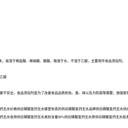
粉末，易溶于稀盐酸、稀硝酸、醋酸，微溶于水，不溶于乙醇，主要用作食品添加剂。
乙醇
更不安全。食品添加剂是为了改善食品品质和色、香、味以及为防腐等需要，按国家
钙无水价格供应磷酸氢钙无水哪里有卖的供应磷酸氢钙无水品牌供应磷酸氢钙无水供应
钙无水食用供应磷酸氢钙无水类别含量99%供应磷酸氢钙无水质供应磷酸氢钙无水批