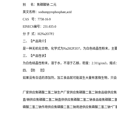
别 名：焦磷酸钠 二元
英文名称：sodiumpyrophosphate,acid
CAS 号：7758-16-9
EINECS编号：231-835-0
分 子 式：H2Na2O7P2
二、【产品简介】
是一种无机化合物，化学式为Na2H2P2O7，为白色结晶性粉末
三、【产品性状】
为白色结晶性粉末，溶于水，不溶于乙醇，密度：2.311g/cm3，熔点：
四、【防 范】
如果没有合适的添加剂，加工食品就可能滋生大量有害微生物，只会
厂家供应焦磷酸二氢二钠生产厂家供应焦磷酸二氢二钠食品级供应焦
直/销供应焦磷酸二氢二钠直供供应焦磷酸二氢二钠食品级焦磷酸二
磷酸二氢二钠作用供应焦磷酸二氢二钠用途供应焦磷酸二氢二钠*厂