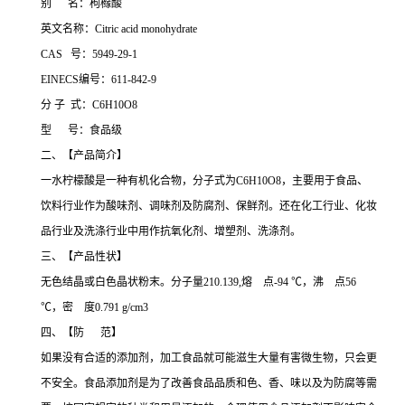
别 名：枸橼酸
英文名称：Citric acid monohydrate
CAS 号：5949-29-1
EINECS编号：611-842-9
分 子 式：C6H10O8
型 号：食品级
二、【产品简介】
一水柠檬酸是一种有机化合物，分子式为C6H10O8，主要用于食品、
饮料行业作为酸味剂、调味剂及防腐剂、保鲜剂。还在化工行业、化妆
品行业及洗涤行业中用作抗氧化剂、增塑剂、洗涤剂。
三、【产品性状】
无色结晶或白色晶状粉末。分子量210.139,熔 点-94 ℃，沸 点56
℃，密 度0.791 g/cm3
四、【防 范】
如果没有合适的添加剂，加工食品就可能滋生大量有害微生物，只会更
不安全。食品添加剂是为了改善食品品质和色、香、味以及为防腐等需