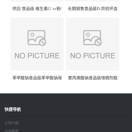
供应/食品级 维生素C/ vc粉/
长期销售食品级D-异抗坏血
抗坏血酸 水溶性抗氧化剂
酸钠食品护色剂防腐剂异VC
钠
苯甲酸钠食品级苯甲酸钠保
聚丙烯酸钠食品级增稠剂稳
鲜剂防腐剂含量99%
定剂增筋剂
快捷导航
公司介绍
证书荣誉