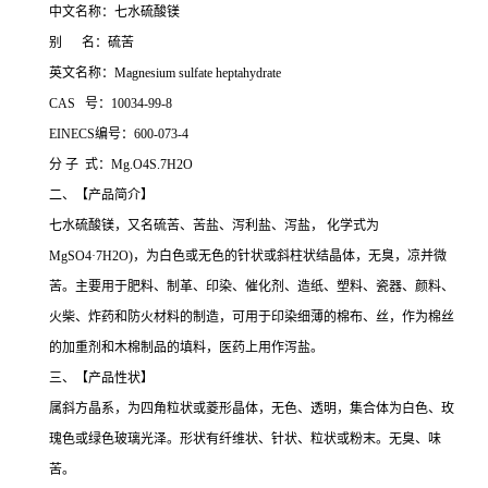
中文名称：七水硫酸镁
别 名：硫苦
英文名称：Magnesium sulfate heptahydrate
CAS 号：10034-99-8
EINECS编号：600-073-4
分 子 式：Mg.O4S.7H2O
二、【产品简介】
七水硫酸镁，又名硫苦、苦盐、泻利盐、泻盐， 化学式为
MgSO4·7H2O)，为白色或无色的针状或斜柱状结晶体，无臭，凉并微
苦。主要用于肥料、制革、印染、催化剂、造纸、塑料、瓷器、颜料、
火柴、炸药和防火材料的制造，可用于印染细薄的棉布、丝，作为棉丝
的加重剂和木棉制品的填料，医药上用作泻盐。
三、【产品性状】
属斜方晶系，为四角粒状或菱形晶体，无色、透明，集合体为白色、玫
瑰色或绿色玻璃光泽。形状有纤维状、针状、粒状或粉末。无臭、味
苦。