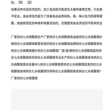
四、【防 范】
如果没有合适的添加剂，加工食品就可能滋生大量有害微生物，只会更
不安全。食品添加剂是为了改善食品品质和色、香、味以及为防腐等需
要，按国家规定的种类和用量添加的。合理使用食品添加剂不影响安全
厂家供应七水硫酸镁生产厂家供应七水硫酸镁食品级供应七水硫酸镁价
格供应七水硫酸镁哪里有卖的供应七水硫酸镁品牌供应七水硫酸镁供应
供应七水硫酸镁报价供应七水硫酸镁厂/家/直/销供应七水硫酸镁直供供
应七水硫酸镁现货供应七水硫酸镁专业生产供应七水硫酸镁食用供应七
水硫酸镁类别含量99%供应七水硫酸镁质供应七水硫酸镁批发供应七水
硫酸镁食用供应七水硫酸镁作用供应七水硫酸镁用途供应七水硫酸镁*
厂家供应七水硫酸镁