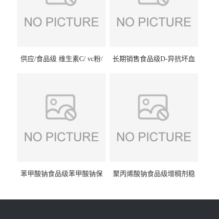
供应/食品级 维生素C/ vc粉/
长期销售食品级D-异抗坏血
抗坏血酸 水溶性抗氧化剂
酸钠食品护色剂防腐剂异VC
钠
苯甲酸钠食品级苯甲酸钠保
聚丙烯酸钠食品级增稠剂稳
鲜剂防腐剂含量99%
定剂增筋剂