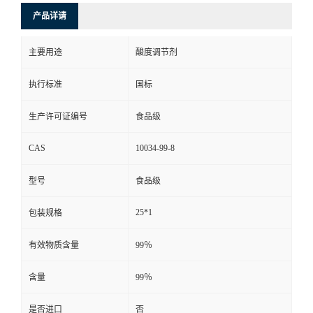
产品详请
主要用途
酸度调节剂
执行标准
国标
生产许可证编号
食品级
CAS
10034-99-8
型号
食品级
25*1
包装规格
有效物质含量
99％
含量
99％
是否进口
否