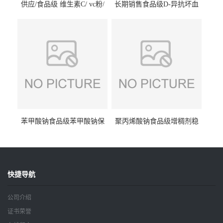
供应/食品级 维生素C/ vc粉/
长期销售食品级D-异抗坏血
抗坏血酸 水溶性抗氧化剂
酸钠食品护色剂防腐剂异VC
钠
苯甲酸钠食品级苯甲酸钠保
聚丙烯酸钠食品级增稠剂稳
鲜剂防腐剂含量99%
定剂增筋剂
快捷导航
公司介绍
证书荣誉