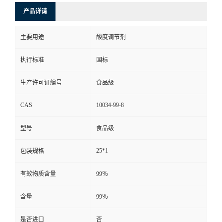
产品详请
主要用途
酸度调节剂
执行标准
国标
生产许可证编号
食品级
CAS
10034-99-8
型号
食品级
25*1
包装规格
有效物质含量
99％
含量
99％
是否进口
否