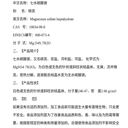
中文名称：七水硫酸镁
别 名：硫苦
英文名称：Magnesium sulfate heptahydrate
CAS 号：10034-99-8
EINECS编号：600-073-4
分 子 式：Mg.O4S.7H2O
二、【产品简介】
七水硫酸镁，又名硫苦、苦盐、泻利盐、泻盐， 化学式为
MgSO4·7H2O)，为白色或无色的针状或斜柱状结晶体，无臭，凉并微
苦。受热分解，逐渐脱去结晶水变为无水硫酸镁。
三、【产品性状】
白色或无色的针状或斜柱状结晶体，分子量246.47，密 度2.66 g/cm3
四、【防 范】
如果没有合适的添加剂，加工食品就可能滋生大量有害微生物，只会更
不安全。食品添加剂是为了改善食品品质和色、香、味以及为防腐等需
要，按国家规定的种类和用量添加的。合理使用食品添加剂不影响安全