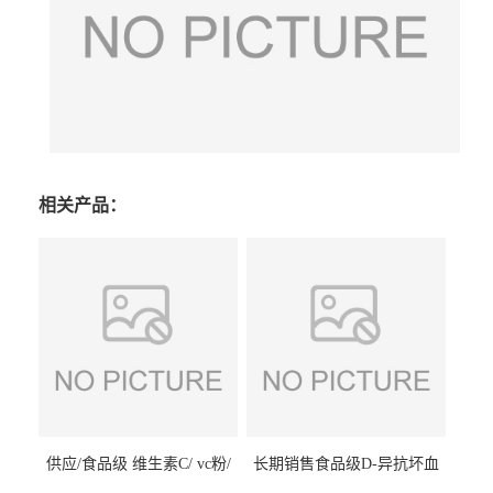
相关产品：
供应/食品级 维生素C/ vc粉/
长期销售食品级D-异抗坏血
抗坏血酸 水溶性抗氧化剂
酸钠食品护色剂防腐剂异VC