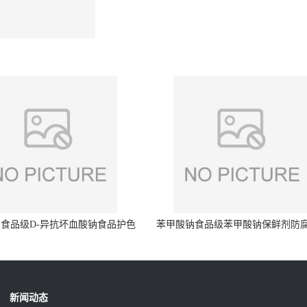
食品级D-异抗坏血酸钠食品护色
苯甲酸钠食品级苯甲酸钠保鲜剂防
剂防腐剂异VC钠
量99%
新闻动态