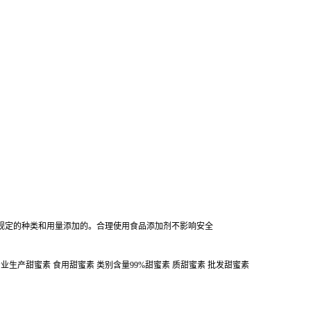
规定的种类和用量添加的。合理使用食品添加剂不影响安全
专业生产甜蜜素 食用甜蜜素 类别含量99%甜蜜素 质甜蜜素 批发甜蜜素