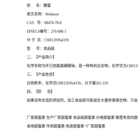
别 名：糖蜜
英文名称：Molasses
CAS 号：68476-78-8
EINECS编号：270-698-1
分 子 式：C6H12NNaO3S
型 号：食品级
二、【产品简介】
化学名称为环己烷氨基磺酸钠，是一种有机化合物，化学式为C6H12NNaO3S
三、【产品性状】
白色粉末，化学式C6H12NNaO3S，分子量201.219
四、【防 范】
如果没有合适的添加剂，加工食品就可能滋生大量有害微生物，只会
厂家甜蜜素 生产厂家甜蜜素 食品级甜蜜素 价格甜蜜素 哪里有卖的甜蜜
食用甜蜜素 作用甜蜜素 用途甜蜜素 *厂家甜蜜素