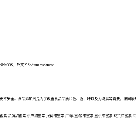
，外文名Sodium cyclamate
更不安全。食品添加剂是为了改善食品品质和色、香、味以及为防腐等需要，按国家
素 品牌甜蜜素 供应甜蜜素 报价甜蜜素 厂/家/直/销甜蜜素 直供甜蜜素 现货甜蜜素 