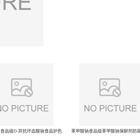
食品级D-异抗坏血酸钠食品护色
苯甲酸钠食品级苯甲酸钠保鲜剂防
剂防腐剂异VC钠
量99%