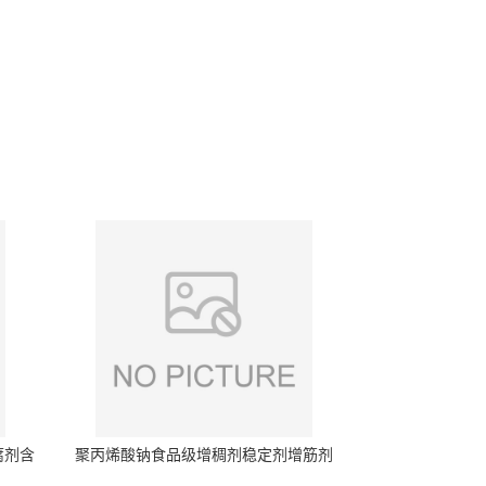
腐剂含
聚丙烯酸钠食品级增稠剂稳定剂增筋剂