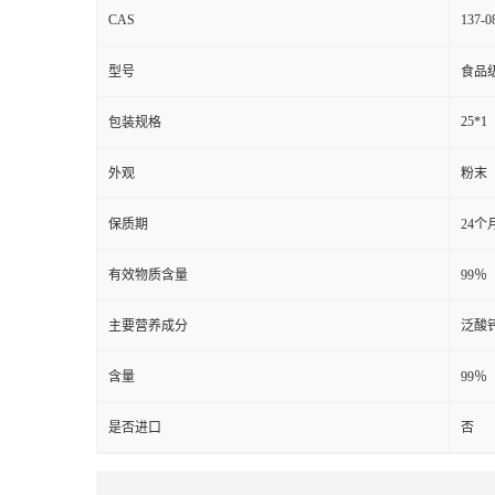
CAS
137-0
型号
食品
25*1
包装规格
外观
粉末
保质期
24个
有效物质含量
99％
主要营养成分
泛酸
含量
99％
是否进口
否