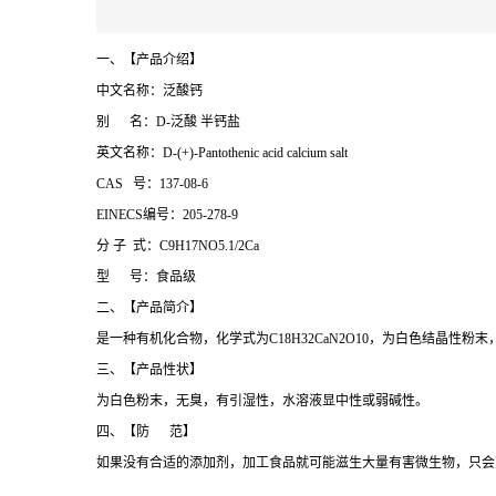
一、【产品介绍】
中文名称：泛酸钙
别 名：D-泛酸 半钙盐
英文名称：D-(+)-Pantothenic acid calcium salt
CAS 号：137-08-6
EINECS编号：205-278-9
分 子 式：C9H17NO5.1/2Ca
型 号：食品级
二、【产品简介】
是一种有机化合物，化学式为C18H32CaN2O10，为白色结晶性粉
三、【产品性状】
为白色粉末，无臭，有引湿性，水溶液显中性或弱碱性。
四、【防 范】
如果没有合适的添加剂，加工食品就可能滋生大量有害微生物，只会