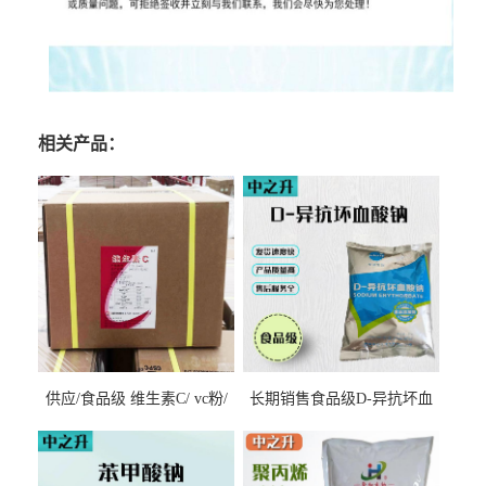
相关产品：
供应/食品级 维生素C/ vc粉/
长期销售食品级D-异抗坏血
抗坏血酸 水溶性抗氧化剂
酸钠食品护色剂防腐剂异VC
钠