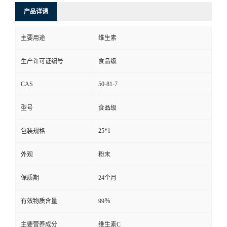
产品详请
主要用途
维生素
生产许可证编号
食品级
CAS
50-81-7
型号
食品级
25*1
包装规格
外观
粉末
保质期
24个月
有效物质含量
99％
主要营养成分
维生素C