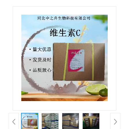
级添加剂 L-抗坏血酸 营养强化剂VC粉 欢迎订购