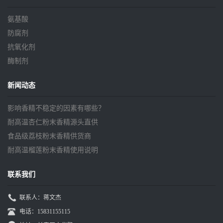
氨基酸
防腐剂
抗氧化剂
酶制剂
新闻动态
影响香精不稳定的因素有哪些？
耐高温杏仁粉末香精源头直供
食品级荔枝粉末香精供货商
耐高温榴莲粉末香精使用说明
联系我们
联系人：蒋文杰
电话：15831155115