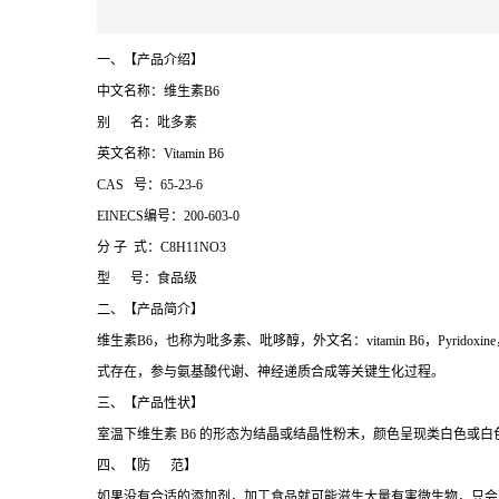
一、【产品介绍】
中文名称：维生素B6
别 名：吡多素
英文名称：Vitamin B6
CAS 号：65-23-6
EINECS编号：200-603-0
分 子 式：C8H11NO3
型 号：食品级
二、【产品简介】
维生素B6，也称为吡多素、吡哆醇，外文名：vitamin B6，Pyrid
式存在，参与氨基酸代谢、神经递质合成等关键生化过程。
三、【产品性状】
室温下维生素 B6 的形态为结晶或结晶性粉末，颜色呈现类白色
四、【防 范】
如果没有合适的添加剂，加工食品就可能滋生大量有害微生物，只会