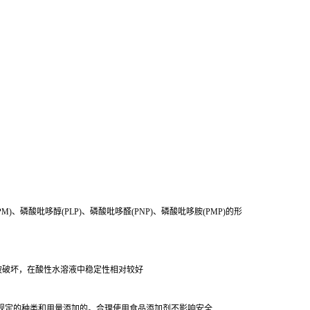
M)、磷酸吡哆醇(PLP)、磷酸吡哆醛(PNP)、磷酸吡哆胺(PMP)的形
被破坏，在酸性水溶液中稳定性相对较好
规定的种类和用量添加的。合理使用食品添加剂不影响安全