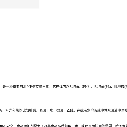
oxine，是一种重要的水溶性B族维生素，它在体内以吡哆醇（PN）、吡哆醛(PL)、吡哆胺(P
或白色，对光和热均比较敏感。易溶于水，微溶于乙醇。在碱液水溶液或中性水溶液中易
更不安全。食品添加剂是为了改善食品品质和色、香、味以及为防腐等需要，按国家