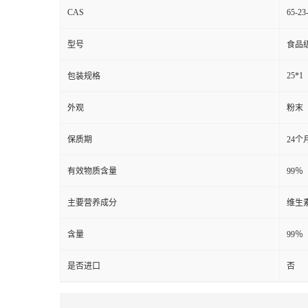
CAS
65-23
型号
食品
25*1
包装规格
外观
粉末
保质期
24个
有效物质含量
99％
主要营养成分
维生素
含量
99％
是否进口
否