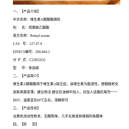
一、【产品介绍】
中文名称：维生素A醋酸酯微粒
别 名：视黄醇乙酸酯
英文名称：Retinyl acetate
CAS 号：127-47-9
EINECS编号：204-844-2
分 子 式：C22H32O2
型 号：食品级
二、【产品简介】
维生素A醋酸酯用于维生素A缺乏症，该维生素为脂溶性，使粗糙老化
皮肤表面变薄，建议用法:建议在油相中加入，应加入适量抗氧剂一一
BHT，温度宜在60℃左右，溶解即可
三、【产品性状】
淡黄色流动性粉末，无酸败味，几乎无臭或有微弱的鱼腥味
四、【防 范】