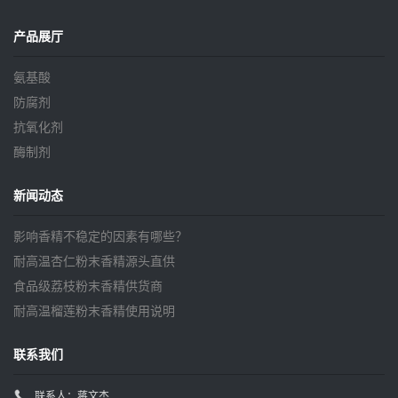
产品展厅
氨基酸
防腐剂
抗氧化剂
酶制剂
新闻动态
影响香精不稳定的因素有哪些？
耐高温杏仁粉末香精源头直供
食品级荔枝粉末香精供货商
耐高温榴莲粉末香精使用说明
联系我们
联系人：蒋文杰