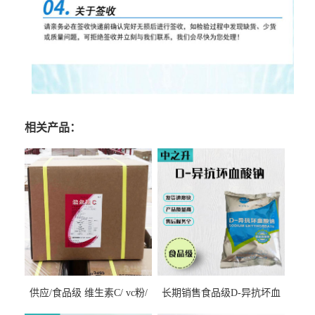
相关产品：
供应/食品级 维生素C/ vc粉/
长期销售食品级D-异抗坏血
抗坏血酸 水溶性抗氧化剂
酸钠食品护色剂防腐剂异VC