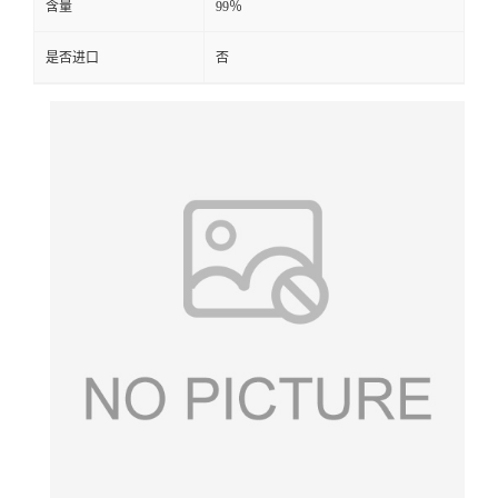
含量
99％
是否进口
否