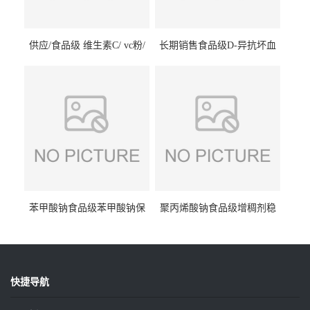
供应/食品级 维生素C/ vc粉/
长期销售食品级D-异抗坏血
抗坏血酸 水溶性抗氧化剂
酸钠食品护色剂防腐剂异VC
钠
苯甲酸钠食品级苯甲酸钠保
聚丙烯酸钠食品级增稠剂稳
鲜剂防腐剂含量99%
定剂增筋剂
快捷导航