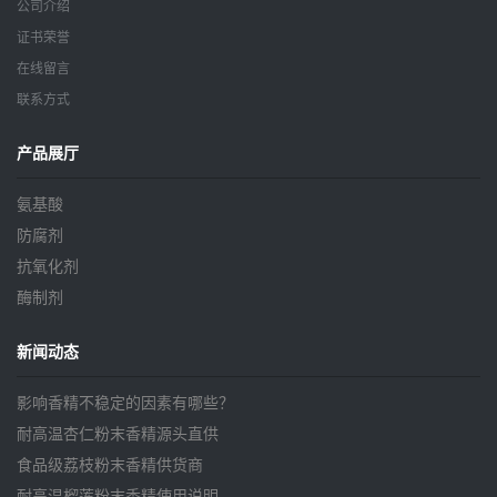
公司介绍
证书荣誉
在线留言
联系方式
产品展厅
氨基酸
防腐剂
抗氧化剂
酶制剂
新闻动态
影响香精不稳定的因素有哪些？
耐高温杏仁粉末香精源头直供
食品级荔枝粉末香精供货商
耐高温榴莲粉末香精使用说明