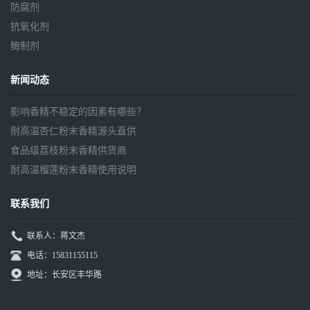
防腐剂
抗氧化剂
酶制剂
新闻动态
影响香精不稳定的因素有哪些？
耐高温杏仁粉末香精源头直供
食品级荔枝粉末香精供货商
耐高温榴莲粉末香精使用说明
联系我们
联系人：蒋文杰
电话：15831155115
地址：长安区丰华路