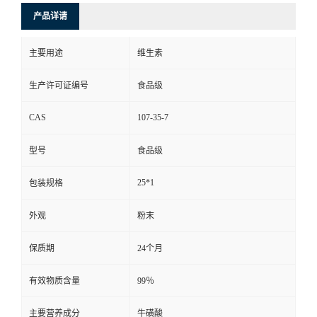
产品详请
主要用途
维生素
生产许可证编号
食品级
CAS
107-35-7
型号
食品级
25*1
包装规格
外观
粉末
保质期
24个月
有效物质含量
99％
主要营养成分
牛磺酸