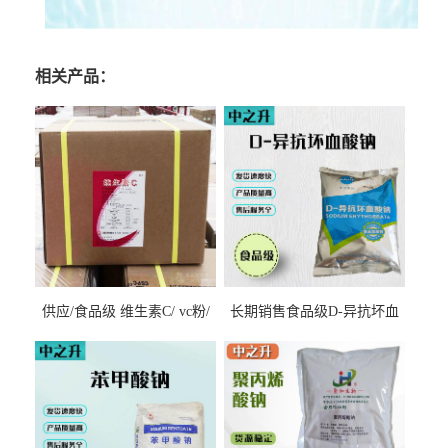
相关产品：
供应/食品级 维生素C/ vc粉/
长期销售食品级D-异抗坏血
抗坏血酸 水溶性抗氧化剂
酸钠食品护色剂防腐剂异VC
钠