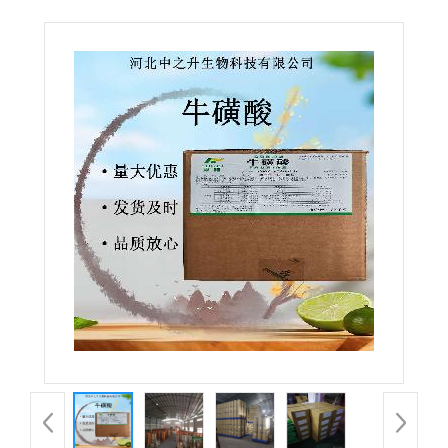
强化剂氨基乙磺酸25kg/桶现货供应 欢迎订购