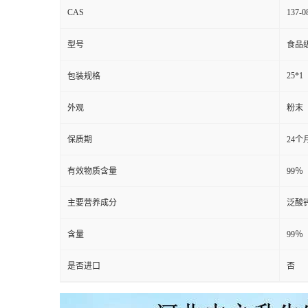
CAS
137-0
型号
食品
25*1
包装规格
外观
粉末
保质期
24个
有效物质含量
99％
主要营养成分
泛酸
含量
99％
是否进口
否