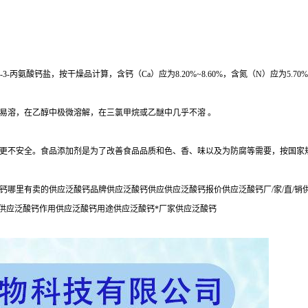
基)-3-丙氨酸钙盐，按干燥品计算，含钙（Ca）应为8.20%~8.60%，含氮（N）应为5.70%~
易溶，在乙醇中极微溶解，在三氯甲烷或乙醚中几乎不溶 。
更不安全。食品添加剂是为了改善食品品质和色、香、味以及为防腐等需要，按国家
钙哪里有卖的供应泛酸钙品牌供应泛酸钙供应供应泛酸钙报价供应泛酸钙厂/家/直/
用供应泛酸钙作用供应泛酸钙用途供应泛酸钙*厂家供应泛酸钙