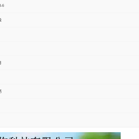
8-6
级
月
钙