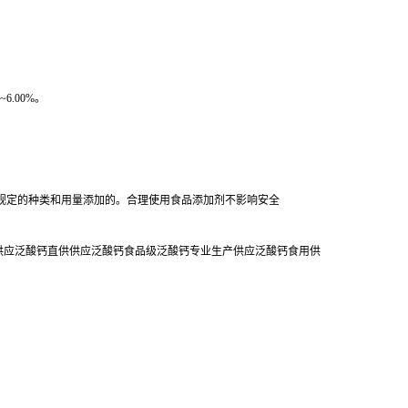
6.00%。
规定的种类和用量添加的。合理使用食品添加剂不影响安全
销供应泛酸钙直供供应泛酸钙食品级泛酸钙专业生产供应泛酸钙食用供